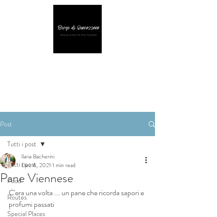
Post
Tutti i post
Ilaria Bacherini
Tutti i post
Dec 6, 2021
1 min read
Pane Viennese
Food
C'era una volta ... un pane che ricorda sapori e 
Routes
profumi passati
Special Places