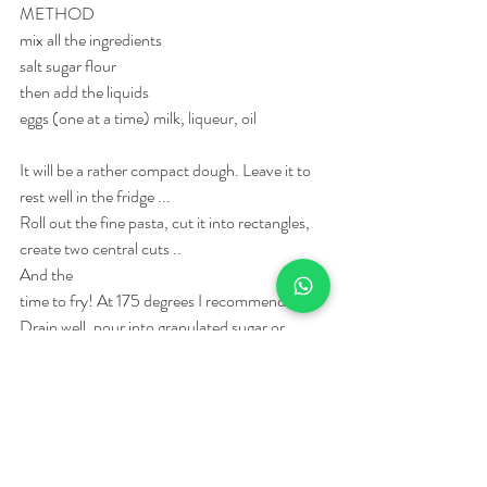
METHOD
mix all the ingredients
salt sugar flour
then add the liquids
eggs (one at a time) milk, liqueur, oil
It will be a rather compact dough. Leave it to 
rest well in the fridge ...
Roll out the fine pasta, cut it into rectangles, 
create two central cuts ..
And the
time to fry! At 175 degrees I recommend!
Drain well, pour into granulated sugar or 
sprinkle with icing sugar at will.