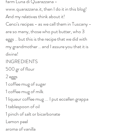
farm Luna di Quarazzana - 
www.quarazzana.it, then I do it in this blog! 
And my relatives think about it!
Cenci's recipes - as we call them in Tuscany - 
are so many, those who put butter, who 3 
eggs .. but this is the recipe that we did with 
my grandmother .. and I assure you that it is 
divine!
INGREDIENTS
500 gr of flour
2 eggs
1 coffee mug of sugar
1 coffee mug of milk
1 liqueur coffee mug ... I put eccellen grappa
1 tablespoon of oil
1 pinch of salt or bicarbonate
Lemon peel
aroma of vanilla