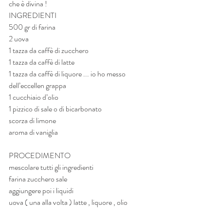
che è divina !
INGREDIENTI
500 gr di farina 
2 uova 
1 tazza da caffè di zucchero 
1 tazza da caffè di latte
1 tazza da caffè di liquore ... io ho messo 
dell’eccellen grappa 
1 cucchiaio d’olio
1 pizzico di sale o di bicarbonato 
scorza di limone 
aroma di vaniglia 
PROCEDIMENTO 
mescolare tutti gli ingredienti 
farina zucchero sale 
aggiungere poi i liquidi 
uova ( una alla volta ) latte , liquore , olio 