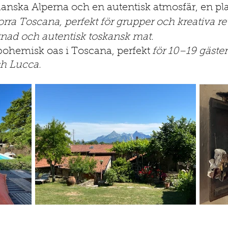
nska Alperna och en autentisk atmosfär, en plats d
rra Toscana, perfekt för grupper och kreativa retr
stnad och autentisk toskansk mat.
bohemisk oas i Toscana, perfekt
för 10–19 gäster
ch Lucca.