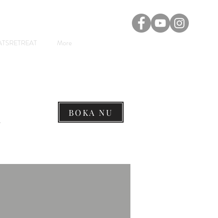
ATSRETREAT
More
BOKA NU
a