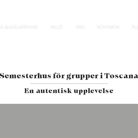
L & AVSLAPPNING
MILJÖ
PRIS
KONTAKTA
PL
Semesterhus för grupper i Toscan
En autentisk upplevelse