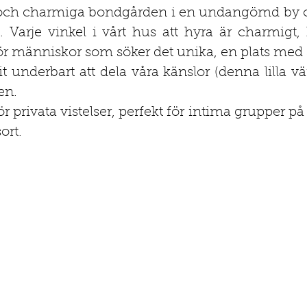
och charmiga bondgården i en undangömd by och 
Varje vinkel i vårt hus att hyra är charmigt, 
 för människor som söker det unika, en plats med s
t underbart att dela våra känslor (denna lilla v
en.
ör privata vistelser, perfekt för intima grupper på
ort.