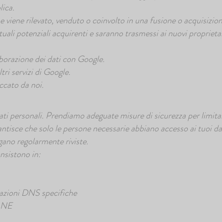
lica.
e viene rilevato, venduto o coinvolto in una fusione o acquisizion
ntuali potenziali acquirenti e saranno trasmessi ai nuovi proprietar
orazione dei dati con Google.
tri servizi di Google.
occato da noi.
ti personali. Prendiamo adeguate misure di sicurezza per limitar
antisce che solo le persone necessarie abbiano accesso ai tuoi dati
gano regolarmente riviste.
nsistono in:
zioni DNS specifiche
DANE