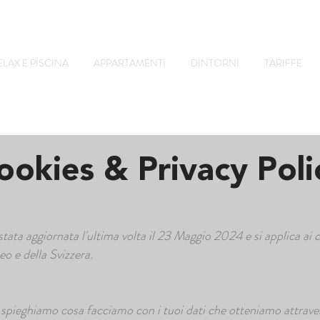
ELAX E PISCINA
APPARTAMENTI
DINTORNI
TARIFFE
ookies & Privacy Poli
tata aggiornata l'ultima volta il 23 Maggio 2024 e si applica ai c
o e della Svizzera.
y, spieghiamo cosa facciamo con i tuoi dati che otteniamo attrav