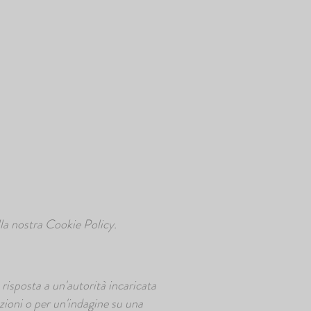
alla nostra Cookie Policy.
risposta a un'autorità incaricata
azioni o per un'indagine su una