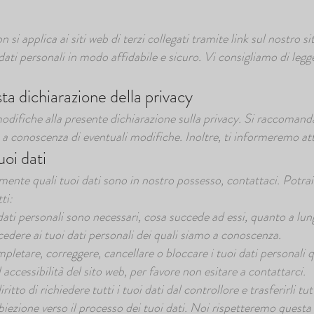
 si applica ai siti web di terzi collegati tramite link sul nostro
dati personali in modo affidabile e sicuro. Vi consigliamo di legge
 dichiarazione della privacy
 modifiche alla presente dichiarazione sulla privacy. Si raccoman
e a conoscenza di eventuali modifiche. Inoltre, ti informeremo at
uoi dati
ente quali tuoi dati sono in nostro possesso, contattaci. Potrai
ti:
i dati personali sono necessari, cosa succede ad essi, quanto a l
accedere ai tuoi dati personali dei quali siamo a conoscenza.
 completare, correggere, cancellare o bloccare i tuoi dati personali 
accessibilità del sito web, per favore non esitare a contattarci.
 diritto di richiedere tutti i tuoi dati dal controllore e trasferirli t
i obiezione verso il processo dei tuoi dati. Noi rispetteremo quest