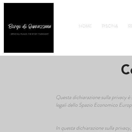
HOME
PISCINA
R
C
Questa dichiarazione sulla privacy è s
legali dello Spazio Economico Europe
In questa dichiarazione sulla privac