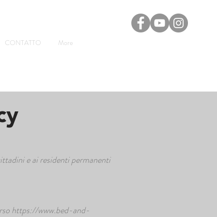
CONTATTO
More
cy
ittadini e ai residenti permanenti
erso
https://www.bed-and-