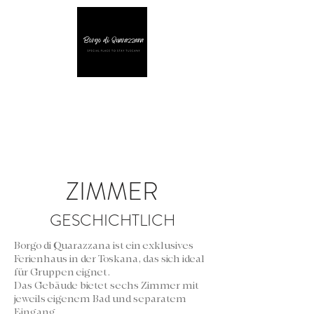
ZIMMER
GESCHICHTLICH
Borgo di Quarazzana ist ein exklusives
Ferienhaus in der Toskana, das sich ideal
für Gruppen eignet.
Das Gebäude bietet sechs Zimmer mit
jeweils eigenem Bad und separatem
Eingang.