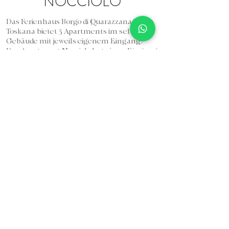
NOCCIOLO
Das Ferienhaus Borgo di Quarazzana in der
Toskana bietet 5 Apartments im selben
Gebäude mit jeweils eigenem Eingang.
Das Apartment Nocciolo hat einen Eingang
zum Innenhof und besteht aus einem
Zimmer mit Doppelbett im Dachgeschoss,
einem Badezimmer im Erdgeschoss mit
Dusche, Waschbecken, Bidet und WC
sowie einer Küche. Die original erhaltenen
Wände sorgen für ein authentisches
Erlebnis. Das Apartment verfügt über
einen Raum, der über eine steile Treppe
zum Dachgeschoss führt.